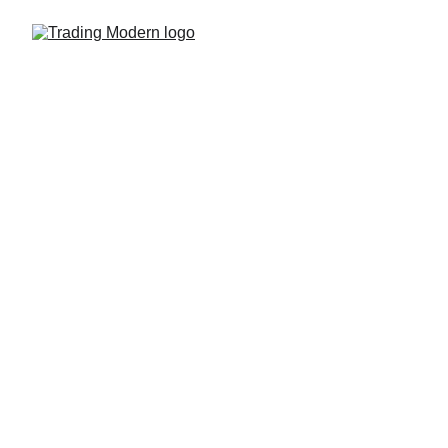
La vostra guida nel mondo
del trading e degli
investimenti
Benvenuti nel blog di Trading Modern. Qui troverai
informazioni gratuite, una news letter giornaliera e video
operativi live per aiutarti a migliorare la tua visione sui