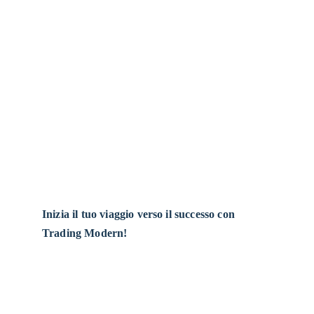
Modern vuole essere un punto di riferimento per 
la community dei trader, uno spazio dove potersi 
confrontare, imparare e crescere insieme.
Insieme, possiamo fare la differenza nel mondo 
del trading.
Inizia il tuo viaggio verso il successo con 
Trading Modern!
Inizia il tuo viaggio verso il successo con 
Trading Modern!