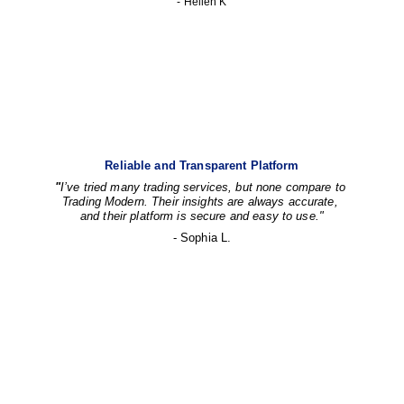
- Hellen K
Reliable and Transparent Platform
"
I’ve tried many trading services, but none compare to 
Trading Modern. Their insights are always accurate, 
and their platform is secure and easy to use."
- Sophia L.
Quick Links
Homepage