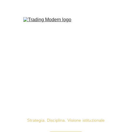
Non serve prevedere il mercato. 
Serve capire chi lo muove.
Strategia. Disciplina. Visione istituzionale