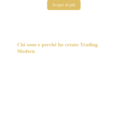
Scopri di più
Chi sono e perché ho creato Trading 
Modern
Sono un trader ed investitore indipendente da 17 anni. 
Il mio viaggio nel mondo del trading e della finanza è 
iniziato nel 2006, spinto da una forte curiosità e dalla 
voglia di comprendere i meccanismi che muovono i 
mercati globali.
NON SONO UN CONSULENTE FINANZIARIO 
PROFESSIONISTA.
In questo lungo percorso, ho dedicato un impegno 
costante alla mia formazione, approfondendo le mie 
conoscenze e affinando le mie capacità. Ho avuto il 