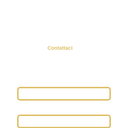
News Giornaliere
Portfolio
Servizi
Contattaci
g.tradingmodern@gmail.com
+39 1234567890
Nome
E-mail*