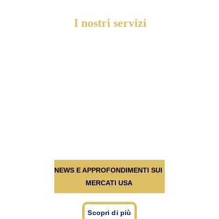
I nostri servizi
Noi di Trading Modern forniamo soluzioni 
all'avanguardia per i trader che desiderano 
rimanere al passo nei frenetici mercati 
finanziari di oggi.
NEWS E APPROFONDIMENTI SUI 
MERCATI USA
Scopri di più